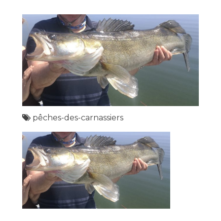
pêches-des-carnassiers