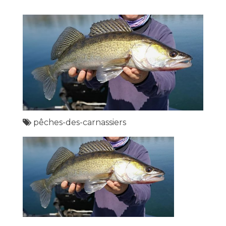
pêches-des-carnassiers